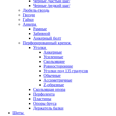
Черные /частый шаг/
Черные /редкий шаг/
Дюбель-гвоздь
Гвозди
Гайки
Анкера
Рамные
Забивной
Анкерный болт
Перфорированный крепеж
Уголки
Анкерные
Усиленные
Скользящие
Ровносторонние
Уголки под 135 градусов
Обычные
Ассиметричные
Z-образные
Скользящая опора
Перфолента
Пластины
Опоры бруса
Держатель балки
Щиты