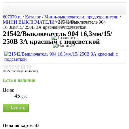
607070.ru
/
Каталог
/
Мини-выключатели, предохранители
/
607070.ru
МИНИ ВЫКЛЮЧАТЕЛИ
/
21542/Выключатель 904
электрооборудование
16,3мм/15/ 250В 3А красный с подсветкой
21542/Выключатель 904 16,3мм/15/
250В 3А красный с подсветкой
0.0/
5
оценка (0 голосов)
Есть в наличии
Цена:
45
руб.
Купить
Цена по карте:
43