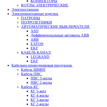
КОНВЕКТОРЫ
КОТЛЫ ЭЛЕКТРИЧЕСКИЕ
Электростанции
Электромонтажные изделия
ПАТРОНЫ
ПОДРОЗЕТНИКИ
АВТОМАТИЧЕСКИЕ ВЫКЛЮЧАТЕЛИ
ASD
Дифференциальные автоматы ABB
ABB
EATON
EKF
КАБЕЛЬ КАНАЛ
LEGRAND
EKF
Кабельно-проводниковая продукция
Кабель ШВВП
Кабель ПВС
ПВС 3-жилы
ПВС 2-жилы
Кабель КГ
КГ 5-жил
КГ 4-жилы
КГ 3-жилы
КГ 2-жилы