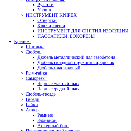
Рулетки
Уровни
ИНСТРУМЕНТ KNIPEX
Отвертки
Ключи,клещи
ИНСТРУМЕНТ ДЛЯ СНЯТИЯ ИЗОЛЯЦИИ
ПАССАТИЖИ, БОКОРЕЗЫ
Крепеж
Шпилька
Дюбель
Дюбель металлический для газобетона
Дюбель складной пружинный,крючок
Дюбель пластиковый
Рым-гайка
Саморезы
Черные /частый шаг/
Черные /редкий шаг/
Дюбель-гвоздь
Гвозди
Гайки
Анкера
Рамные
Забивной
Анкерный болт
Перфорированный крепеж