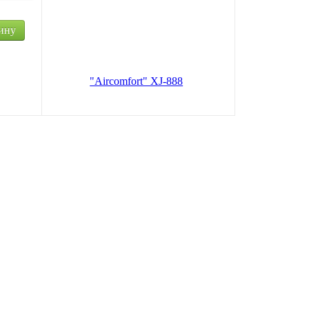
Очиститель воздуха от таб.дыма
"Aircomfort" XJ-888
ину
В корзину
1 200
руб.
Цена по карте:
1140 руб.