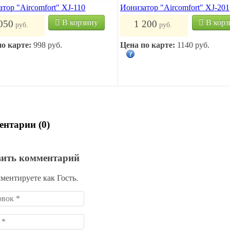
тор "Aircomfort" XJ-110
Ионизатор "Aircomfort" XJ-201
В корзину
В корз
050
1 200
руб.
руб.
по карте:
998 руб.
Цена по карте:
1140 руб.
нтарии (0)
вить комментарий
ментируете как Гость.