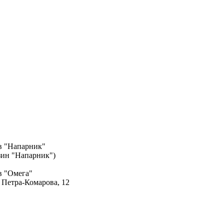
в "Напарник"
азин "Напарник")
в "Омега"
. Петра-Комарова, 12