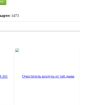
ть
карте:
1473