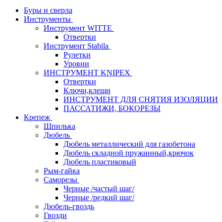
Буры и сверла
Инструменты
Инструмент WITTE
Отвертки
Инструмент Stabila
Рулетки
Уровни
ИНСТРУМЕНТ KNIPEX
Отвертки
Ключи,клещи
ИНСТРУМЕНТ ДЛЯ СНЯТИЯ ИЗОЛЯЦИИ
ПАССАТИЖИ, БОКОРЕЗЫ
Крепеж
Шпилька
Дюбель
Дюбель металлический для газобетона
Дюбель складной пружинный,крючок
Дюбель пластиковый
Рым-гайка
Саморезы
Черные /частый шаг/
Черные /редкий шаг/
Дюбель-гвоздь
Гвозди