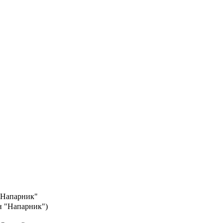
"Напарник"
ин "Напарник")