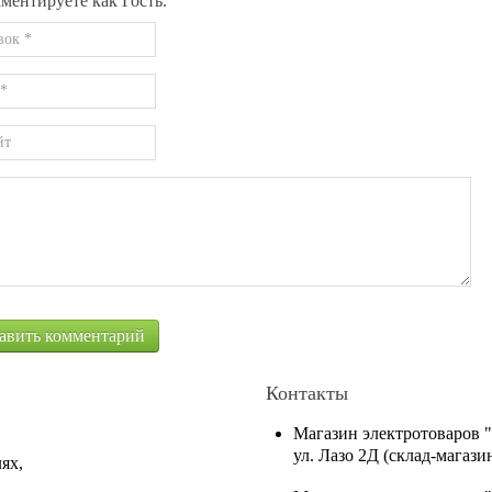
ментируете как Гость.
Контакты
Магазин электротоваров 
ул. Лазо 2Д (склад-магаз
ях,