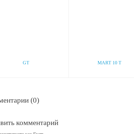
ной вентилятор CATA E150 GT
Вытяжной вентилятор CATA X
MART 10 T
В корзину
050
руб.
В кор
4 800
руб.
по карте:
8598 руб.
Цена по карте:
4560 руб.
ентарии (0)
вить комментарий