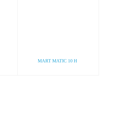
-
Вытяжной вентилятор CATA X-
MART MATIC 10 H
зину
В корзину
10 400
руб.
Цена по карте:
9880 руб.