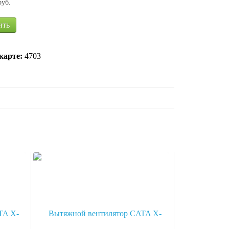
руб.
ить
карте:
4703