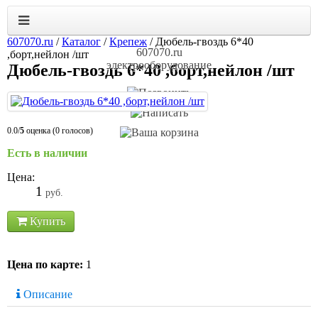
607070.ru
/
Каталог
/
Крепеж
/
Дюбель-гвоздь 6*40
607070.ru
,борт,нейлон /шт
электрооборудование
Дюбель-гвоздь 6*40 ,борт,нейлон /шт
0.0/
5
оценка (0 голосов)
Есть в наличии
Цена:
1
руб.
Купить
Цена по карте:
1
Описание