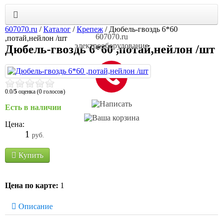
607070.ru
/
Каталог
/
Крепеж
/
Дюбель-гвоздь 6*60
607070.ru
,потай,нейлон /шт
электрооборудование
Дюбель-гвоздь 6*60 ,потай,нейлон /шт
0.0/
5
оценка (0 голосов)
Есть в наличии
Цена:
1
руб.
Купить
Цена по карте:
1
Описание