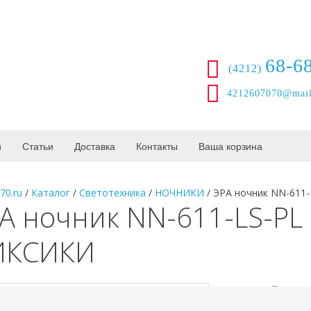
68-6
(4212)
4212607070@mail
и
Статьи
Доставка
Контакты
Ваша корзина
70.ru
/
Каталог
/
Светотехника
/
НОЧНИКИ
/
ЭРА ночник NN-611
А ночник NN-611-LS-PL
ИКСИКИ
Произво