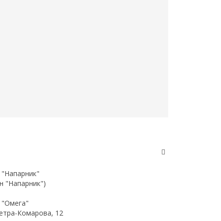
 "Напарник"
ин "Напарник")
 "Омега"
 Петра-Комарова, 12