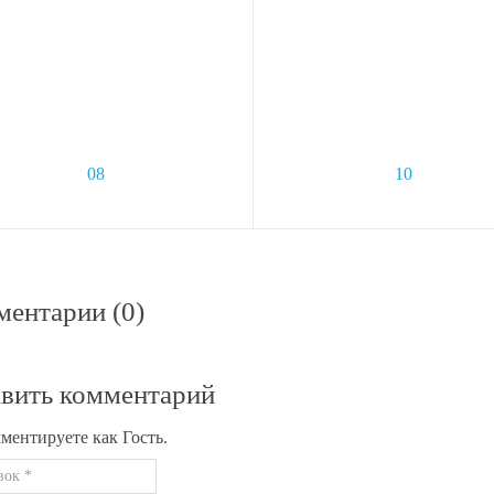
красный обогреватель RTI-08
Инфракрасный обогреватель R
В корзину
В корз
150
2 490
руб.
руб.
по карте:
2043 руб.
Цена по карте:
2366 руб.
ентарии (0)
вить комментарий
ментируете как Гость.