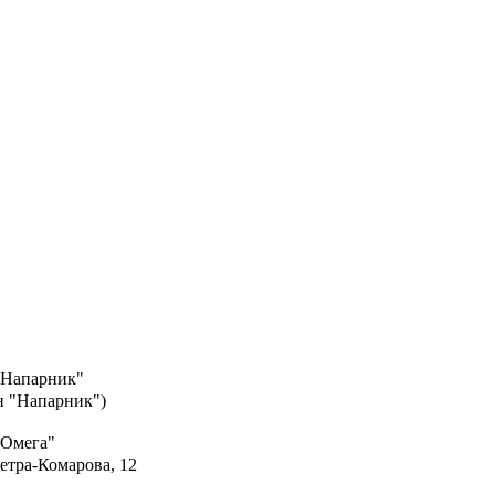
"Напарник"
ин "Напарник")
"Омега"
Петра-Комарова, 12