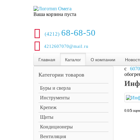
Ваша корзина пуста
68-68-50
(4212)
4212607070@mail.ru
Главная
Каталог
О компании
Новост
6070
Категории товаров
обогре
Инф
Буры и сверла
Инструменты
Крепеж
0.0/
5
оцен
Щиты
Кондиционеры
Вентиляция