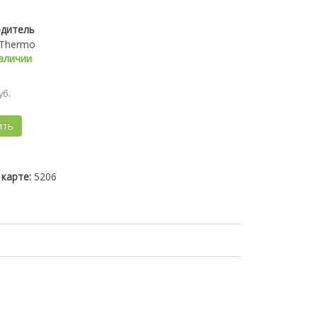
дитель
наличии
уб.
ить
карте:
5206