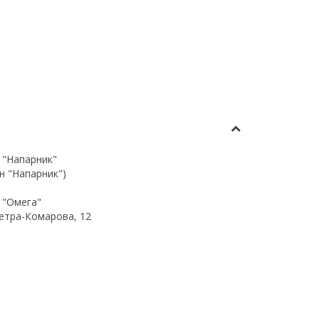
 "Напарник"
ин "Напарник")
 "Омега"
 Петра-Комарова, 12