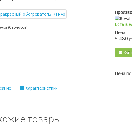
Произво
Есть в 
нка (0 голосов)
Цена:
5 480
р
Куп
Цена по 
сание
Характеристики
хожие товары