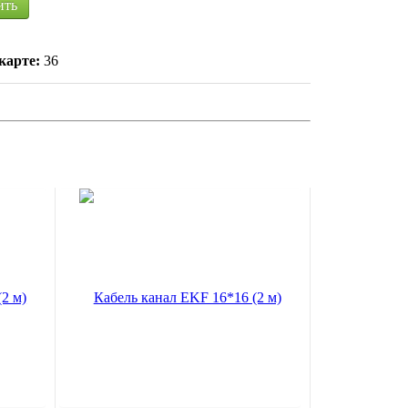
ить
карте:
36