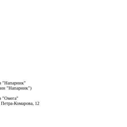
в "Напарник"
азин "Напарник")
в "Омега"
. Петра-Комарова, 12