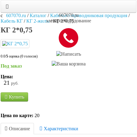
607070.ru
607070.ru
/
Каталог
/
Кабельно-проводниковая продукция
/
электрооборудование
Кабель КГ
/
КГ 2-жилы
/
КГ 2*0,75
КГ 2*0,75
0.0/
5
оценка (0 голосов)
Под заказ
Цена:
21
руб.
Купить
Цена по карте:
20
Описание
Характеристики