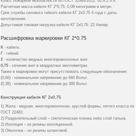
Класс пожарной безопасности по ГОСТ 31565-2012: 02.8.2.5.4.
Расчетная масса кабеля КГ 2*0,75: 0,09 килограмм в метре.
Срок службы силового гибкого кабеля КГ 2х0.75 4 года с даты
изготовления.
Допустимая токовая нагрузка кабеля КГ 2х0,75: 22 Ампер.
Расшифровка маркировки КГ 2*0.75
К
- кабель.
Г
- гибкий.
2
- количество медных многопроволочных жил.
0,75
- сечение жил в квадратных миллиметрах.
Также в маркировке могут присутствовать следующие обозначения:
(0,66) - номинальное напряжение до 660 Вольт.
(0,38) - номинальное напряжение до 380 Вольт.
Конструкция кабеля КГ 2х0,75
1) Жила - медная, многопроволочная, круглой формы, пятого класса по
ГОСТ 22483.
2) Разделительный слой – синтетическая пленка либо слой талька.
2) Изоляция – из резины изоляционной.
3) Оболочка – из резины шланговой.