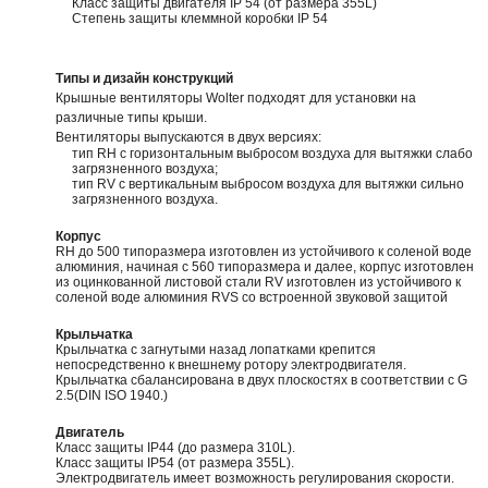
Класс защиты двигателя IP 54 (от размера 355L)
Степень защиты клеммной коробки IP 54
Типы и дизайн конструкций
Крышные вентиляторы Wolter подходят для установки на
различные типы крыши.
Вентиляторы выпускаются в двух версиях:
тип RH с горизонтальным выбросом воздуха для вытяжки слабо
загрязненного воздуха;
тип RV с вертикальным выбросом воздуха для вытяжки сильно
загрязненного воздуха.
Корпус
RH до 500 типоразмера изготовлен из устойчивого к соленой воде
алюминия, начиная с 560 типоразмера и далее, корпус изготовлен
из оцинкованной листовой стали RV изготовлен из устойчивого к
соленой воде алюминия RVS со встроенной звуковой защитой
Крыльчатка
Крыльчатка с загнутыми назад лопатками крепится
непосредственно к внешнему ротору электродвигателя.
Крыльчатка сбалансирована в двух плоскостях в соответствии с G
2.5(DIN ISO 1940.)
Двигатель
Класс защиты IP44 (до размера 310L).
Класс защиты IP54 (от размера 355L).
Электродвигатель имеет возможность регулирования скорости.