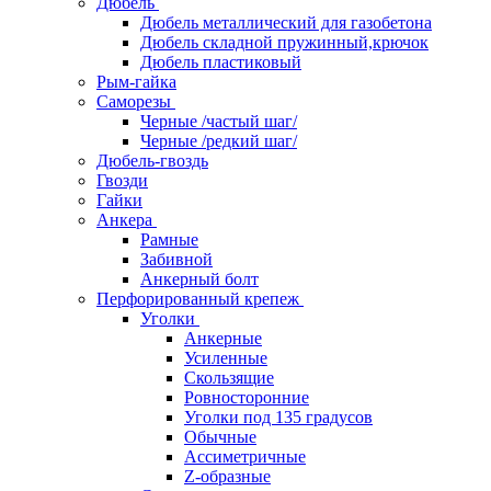
Дюбель
Дюбель металлический для газобетона
Дюбель складной пружинный,крючок
Дюбель пластиковый
Рым-гайка
Саморезы
Черные /частый шаг/
Черные /редкий шаг/
Дюбель-гвоздь
Гвозди
Гайки
Анкера
Рамные
Забивной
Анкерный болт
Перфорированный крепеж
Уголки
Анкерные
Усиленные
Скользящие
Ровносторонние
Уголки под 135 градусов
Обычные
Ассиметричные
Z-образные