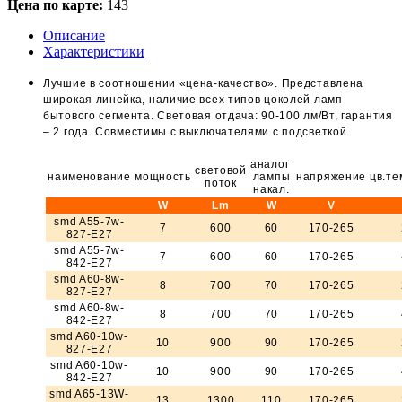
Цена по карте:
143
Описание
Характеристики
Лучшие в соотношении «цена-качество». Представлена
широкая линейка, наличие всех типов цоколей ламп
бытового сегмента. Световая отдача: 90-100 лм/Вт, гарантия
– 2 года. Совместимы с выключателями с подсветкой.
аналог
световой
наименование
мощность
лампы
напряжение
цв.т
поток
накал.
W
Lm
W
V
smd A55-7w-
7
600
60
170-265
827-E27
smd A55-7w-
7
600
60
170-265
842-E27
smd A60-8w-
8
700
70
170-265
827-E27
smd A60-8w-
8
700
70
170-265
842-E27
smd A60-10w-
10
900
90
170-265
827-E27
smd A60-10w-
10
900
90
170-265
842-E27
smd A65-13W-
13
1300
110
170-265