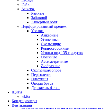
Гвозди
Гайки
Анкера
Рамные
Забивной
Анкерный болт
Перфорированный крепеж
Уголки
Анкерные
Усиленные
Скользящие
Ровносторонние
Уголки под 135 градусов
Обычные
Ассиметричные
Z-образные
Скользящая опора
Перфолента
Пластины
Опоры бруса
Держатель балки
Щиты
tekfor
Кондиционеры
Вентиляция