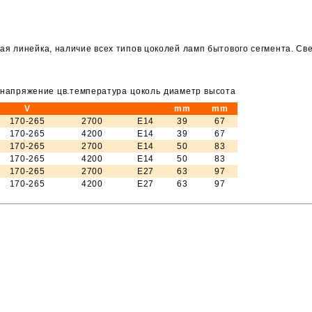
 линейка, наличие всех типов цоколей ламп бытового сегмента. Свет
напряжение
цв.температура
цоколь
диаметр
высота
V
mm
mm
170-265
2700
E14
39
67
170-265
4200
E14
39
67
170-265
2700
E14
50
83
170-265
4200
E14
50
83
170-265
2700
E27
63
97
170-265
4200
E27
63
97