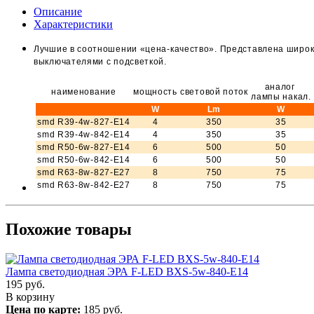
Описание
Характеристики
Лучшие в соотношении «цена-качество». Представлена широкая
выключателями с подсветкой.
аналог
наименование
мощность
световой поток
лампы накал.
W
Lm
W
smd R39-4w-827-E14
4
350
35
smd R39-4w-842-E14
4
350
35
smd R50-6w-827-E14
6
500
50
smd R50-6w-842-E14
6
500
50
smd R63-8w-827-E27
8
750
75
smd R63-8w-842-E27
8
750
75
Похожие товары
Лампа светодиодная ЭРА F-LED BXS-5w-840-E14
195
руб.
В корзину
Цена по карте:
185 руб.