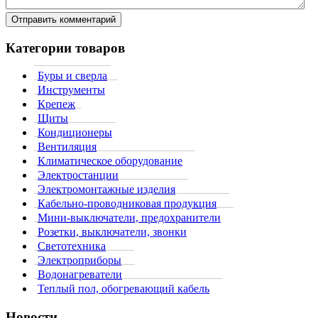
Категории товаров
Буры и сверла
Инструменты
Крепеж
Щиты
Кондиционеры
Вентиляция
Климатическое оборудование
Электростанции
Электромонтажные изделия
Кабельно-проводниковая продукция
Мини-выключатели, предохранители
Розетки, выключатели, звонки
Светотехника
Электроприборы
Водонагреватели
Теплый пол, обогревающий кабель
Новости