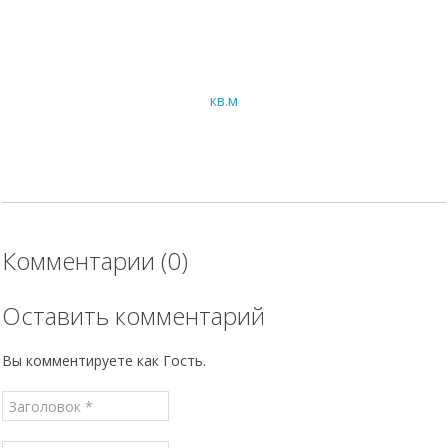
Нагревательный мат "RUSSIAN HEAT" 150Вт/кв.м 2250Вт-15
кв.м
19 568
руб.
В корзину
Цена по карте:
18590 руб.
Комментарии (0)
Оставить комментарий
Вы комментируете как Гость.