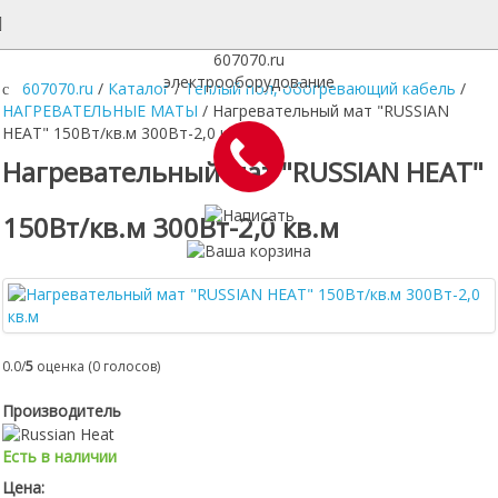
607070.ru
электрооборудование
607070.ru
/
Каталог
/
Теплый пол, обогревающий кабель
/
НАГРЕВАТЕЛЬНЫЕ МАТЫ
/
Нагревательный мат "RUSSIAN
HEAT" 150Вт/кв.м 300Вт-2,0 кв.м
Нагревательный мат "RUSSIAN HEAT"
150Вт/кв.м 300Вт-2,0 кв.м
0.0/
5
оценка (0 голосов)
Производитель
Есть в наличии
Цена: