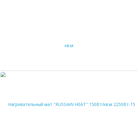
Нагревательный мат "RUSSIAN HEAT" 150Вт/кв.м 150Вт-1,0 кв.м
2 475
руб.
В корзину
Цена по карте:
2351 руб.