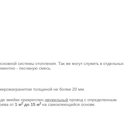
сновной системы отопления. Так же могут служить в отдельных
ементно - песчаную смесь.
 керомагранитом толщиной не более 20 мм.
виде змейки прикреплен
двужильный
провод с определенным
2
2
рева от
1 м
до 15 м
на самоклеющейся основе.