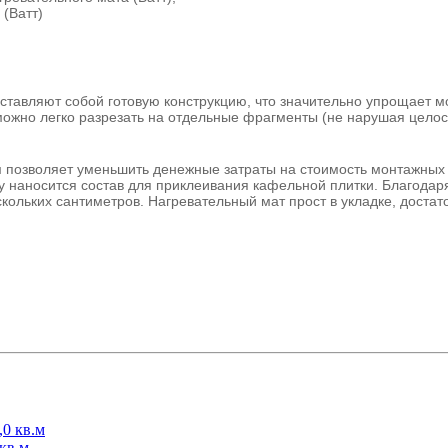
(Ватт)
ставляют собой готовую конструкцию, что значительно упрощает мо
ожно легко разрезать на отдельные фрагменты (не нарушая целостн
м позволяет уменьшить денежные затраты на стоимость монтажных
у наносится состав для приклеивания кафельной плитки. Благодар
кольких сантиметров. Нагревательный мат прост в укладке, достат
кв.м