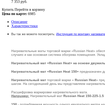
7 353
руб.
Купить
Перейти в корзину
Цена по карте:
6985
Описание
Характеристики
Вы так же можете посмотреть:
Инструкция по монтажу нагреват
Нагревательные маты торговой марки «Russian Heat» обесп
случаях и как основная система обогрева помещения. Укла
Нагревательный мат
«Russian Heat»
на основе двужильн
Нагревательный мат
«Russian Heat 150»
предназначен дл
Нагревательный мат
торговой марки «
Russian Heat
» пре
шагом. На сегодняшний день мы представляем нагревате
Расшифровка маркировки нагревательного мата.
Например:
Нагревательный мат
Russian Heat
150-225-1.5
150
- потребляемая мощность одного квадратного метра наг