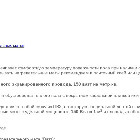
ельных матов
ечивает комфортную температуру поверхности пола при наличии о
дывать нагревательные маты рекомендуем в плиточный клей или ц
ого экранированного провода, 150 ватт на метр кв.
я обустройства теплого пола с покрытием кафельной плиткой или
дставляют собой сетку из ПВХ, на которую специальной лентой в 
2
льные маты с удельной мощностью
150 Вт. на 1 м
и площадью обог
где
ревательного мата (Ватт);