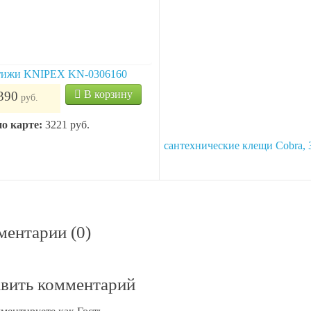
тижи KNIPEX KN-0306160
Высокотехнологичные
сантехнические клещи Cobra, 
В корзину
390
руб.
KNIPEX 87 02 300 KN-870230
В корз
3 854
руб.
по карте:
3221 руб.
Цена по карте:
3661 руб.
ентарии (0)
вить комментарий