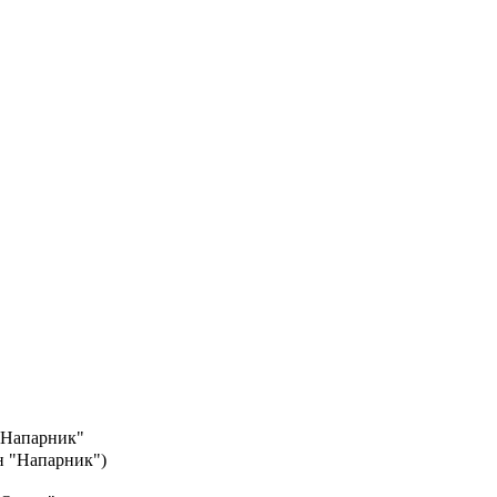
"Напарник"
ин "Напарник")