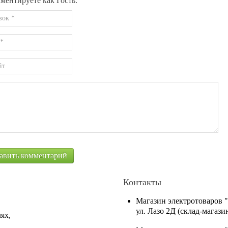
ментируете как Гость.
Контакты
Магазин электротоваров 
ул. Лазо 2Д (склад-магаз
ях,