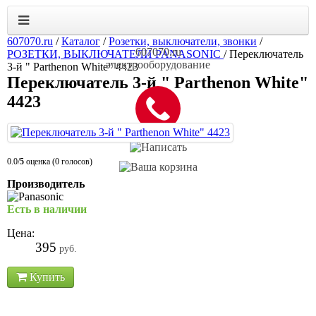
607070.ru
/
Каталог
/
Розетки, выключатели, звонки
/
607070.ru
РОЗЕТКИ, ВЫКЛЮЧАТЕЛИ PANASONIC
/
Переключатель
электрооборудование
3-й " Parthenon White" 4423
Переключатель 3-й " Parthenon White"
4423
0.0/
5
оценка (0 голосов)
Производитель
Есть в наличии
Цена:
395
руб.
Купить