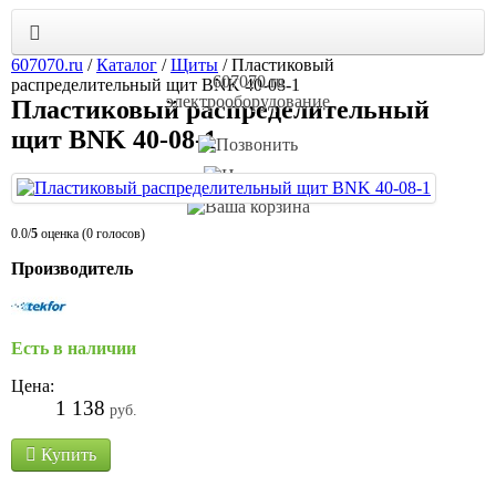
607070.ru
/
Каталог
/
Щиты
/
Пластиковый
607070.ru
распределительный щит BNK 40-08-1
электрооборудование
Пластиковый распределительный
щит BNK 40-08-1
0.0/
5
оценка (0 голосов)
Производитель
Есть в наличии
Цена:
1 138
руб.
Купить