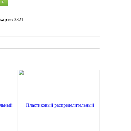
ть
карте:
3821