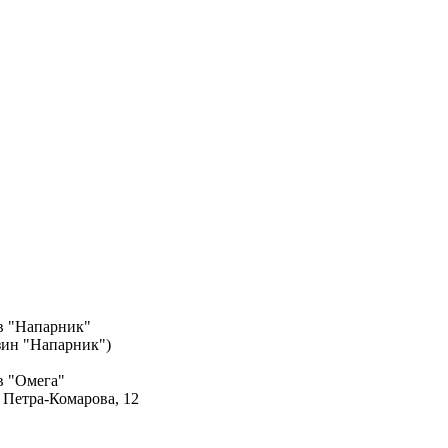
в "Напарник"
азин "Напарник")
в "Омега"
. Петра-Комарова, 12