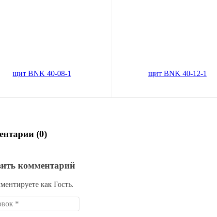
иковый распределительный
Пластиковый распределитель
NK 40-08-1
щит BNK 40-12-1
В корзину
В корз
138
1 822
руб.
руб.
по карте:
1081 руб.
Цена по карте:
1731 руб.
нтарии (0)
вить комментарий
ментируете как Гость.