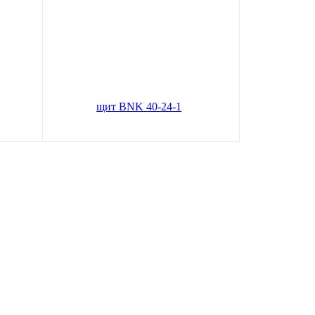
ный
Пластиковый распределительный
щит BNK 40-24-1
ину
В корзину
2 905
руб.
Цена по карте:
2760 руб.