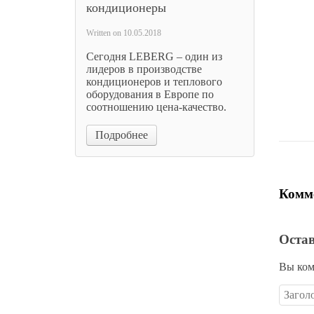
кондиционеры
Пласт
Written on
10.05.2018
щит B
Сегодня LEBERG – один из
1 
лидеров в производстве
кондиционеров и теплового
оборудования в Европе по
Цена 
соотношению цена-качество.
Подробнее
Комме
Оста
Вы ком