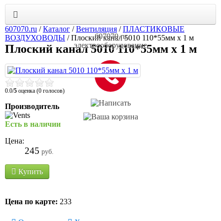
607070.ru
/
Каталог
/
Вентиляция
/
ПЛАСТИКОВЫЕ
607070.ru
ВОЗДУХОВОДЫ
/
Плоский канал 5010 110*55мм х 1 м
электрооборудование
Плоский канал 5010 110*55мм х 1 м
0.0/
5
оценка (0 голосов)
Производитель
Есть в наличии
Цена:
245
руб.
Купить
Цена по карте:
233