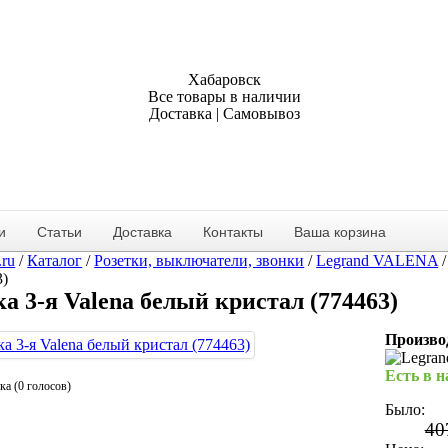
Хабаровск
Все товары в наличии
Доставка | Самовывоз
и
Статьи
Доставка
Контакты
Ваша корзина
.ru
/
Каталог
/
Розетки, выключатели, звонки
/
Legrand VALENA
3)
а 3-я Valena белый кристал (774463)
Произво
Есть в 
ка (0 голосов)
Было:
40