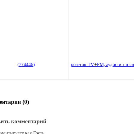
ка декоративная Valena белая
Лицевая панель (накладка) для
6)
розеток TV+FM, аудио и.т.п сл
кость Valena (774380)
В корзину
72
руб.
В кор
12
98
руб.
руб.
88
руб.
по карте:
353 руб.
Цена по карте:
93 руб.
нтарии (0)
вить комментарий
ментируете как Гость.