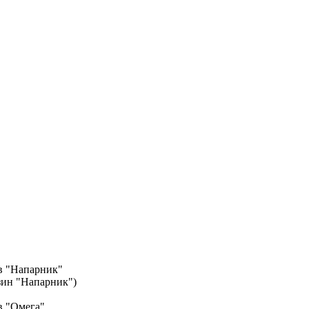
в "Напарник"
азин "Напарник")
в "Омега"