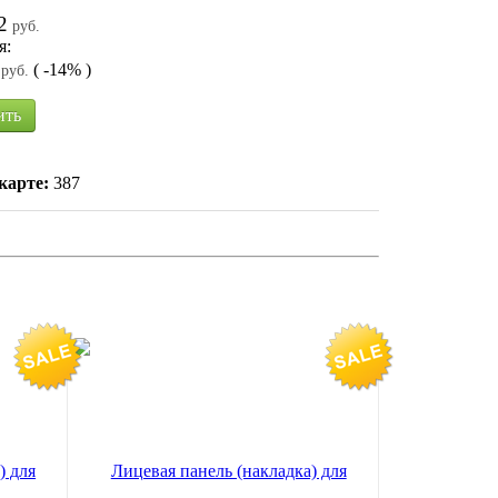
2
руб.
я:
( -14% )
руб.
ить
карте:
387