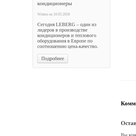
кондиционеры
Written on
10.05.2018
Сегодня LEBERG – один из
лидеров в производстве
Заглуш
кондиционеров и теплового
(77444
оборудования в Европе по
соотношению цена-качество.
3
3
Подробнее
Цена 
Комме
Оста
Вы ком