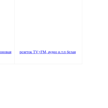
Лицевая панель (накладка) для
оновая
розеток TV+FM, аудио и.т.п белая
Valena (774480)
зину
В корзину
98
руб.
88
руб.
Цена по карте:
93 руб.