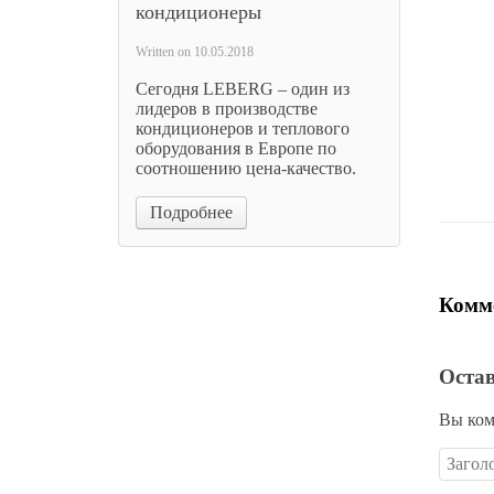
кондиционеры
Плоски
Written on
10.05.2018
м
Сегодня LEBERG – один из
1
лидеров в производстве
кондиционеров и теплового
оборудования в Европе по
Цена 
соотношению цена-качество.
Подробнее
Комме
Оста
Вы ком