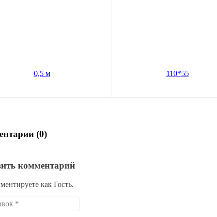
й канал 5005 110*55 мм х 0,5
Держатель для плоского канала
110*55
В корзину
В корз
65
45
руб.
руб.
по карте:
157 руб.
Цена по карте:
43 руб.
нтарии (0)
вить комментарий
ментируете как Гость.