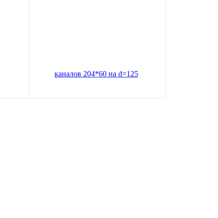
 56,
Соединитель круглых и плоских
каналов 204*60 на d=125
ину
В корзину
215
руб.
Цена по карте:
204 руб.