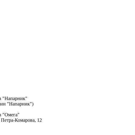
в "Напарник"
азин "Напарник")
в "Омега"
. Петра-Комарова, 12