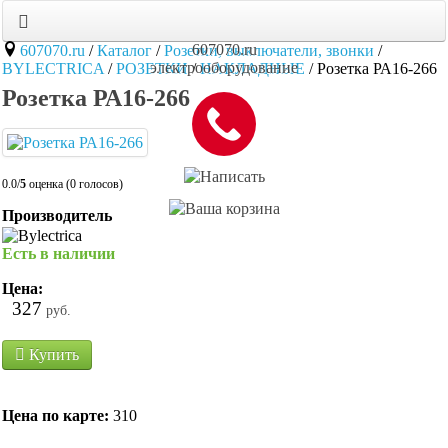
607070.ru
607070.ru
/
Каталог
/
Розетки, выключатели, звонки
/
электрооборудование
BYLECTRICA
/
РОЗЕТКИ
/
НАКЛАДНЫЕ
/
Розетка РА16-266
Розетка РА16-266
0.0/
5
оценка (0 голосов)
Производитель
Есть в наличии
Цена:
327
руб.
Купить
Цена по карте:
310