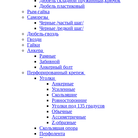
Дюбель складной пружинный,крючок
Дюбель пластиковый
Рым-гайка
Саморезы
Черные /частый шаг/
Черные /редкий шаг/
Дюбель-гвоздь
Гвозди
Гайки
Анкера
Рамные
Забивной
Анкерный болт
Перфорированный крепеж
Уголки
Анкерные
Усиленные
Скользящие
Ровносторонние
Уголки под 135 градусов
Обычные
Ассиметричные
Z-образные
Скользящая опора
Перфолента