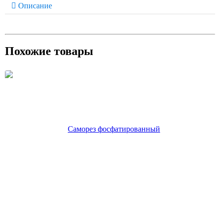
Описание
Похожие товары
Саморез фосфатированный 3,5*25,острый,потай,РН2,редкий
шаг