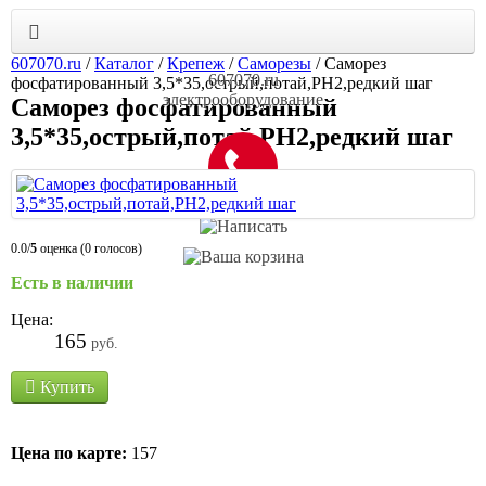
607070.ru
/
Каталог
/
Крепеж
/
Саморезы
/
Саморез
607070.ru
фосфатированный 3,5*35,острый,потай,РН2,редкий шаг
электрооборудование
Саморез фосфатированный
3,5*35,острый,потай,РН2,редкий шаг
0.0/
5
оценка (0 голосов)
Есть в наличии
Цена:
165
руб.
Купить
Цена по карте:
157