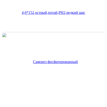
руб.
В корзину
Цена по карте:
157 руб.
Саморез фосфатированный 3,5*25,острый,потай,РН2,частый
шаг
165
руб.