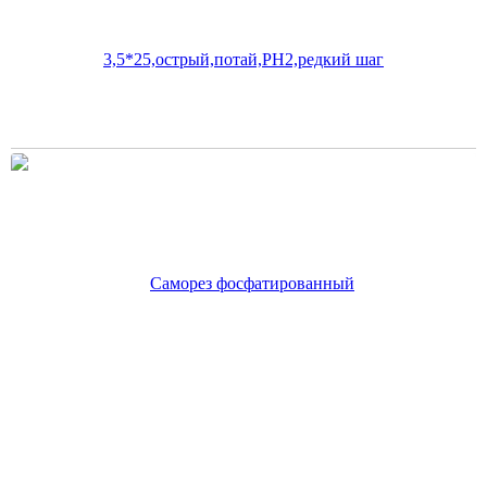
165
руб.
В корзину
Цена по карте:
157 руб.
Саморез фосфатированный 4,6*152,острый,потай,РН2,редкий
шаг
165