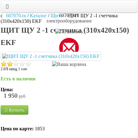
607070.ru
607070.ru
/
Каталог
/
Щиты
/
ЩИТ ЩУ 2 -1 счетчика
электрооборудование
(310х420х150) EKF
ЩИТ ЩУ 2 -1 счетчика (310х420х150)
EKF
2.0/
5
rating 1 vote
Есть в наличии
Цена:
1 950
руб.
Купить
Цена по карте:
1853