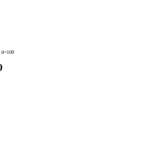
а d=100
0