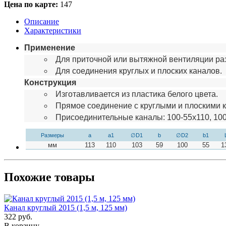
Цена по карте:
147
Описание
Характеристики
Применение
Для приточной или вытяжной вентиляции р
Для соединения круглых и плоских каналов.
Конструкция
Изготавливается из пластика белого цвета.
Прямое соединение с круглыми и плоскими 
Присоединительные каналы: 100-55х110, 100
Размеры
a
a1
∅D1
b
∅D2
b1
мм
113
110
103
59
100
55
1
Похожие товары
Канал круглый 2015 (1,5 м, 125 мм)
322
руб.
В корзину