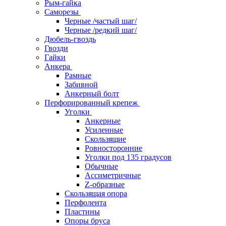
Рым-гайка
Саморезы
Черные /частый шаг/
Черные /редкий шаг/
Дюбель-гвоздь
Гвозди
Гайки
Анкера
Рамные
Забивной
Анкерный болт
Перфорированный крепеж
Уголки
Анкерные
Усиленные
Скользящие
Ровносторонние
Уголки под 135 градусов
Обычные
Ассиметричные
Z-образные
Скользящая опора
Перфолента
Пластины
Опоры бруса