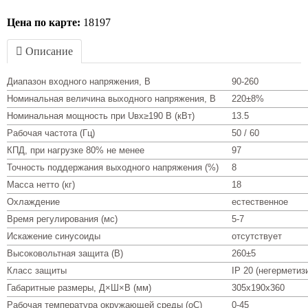
Цена по карте:
18197
Описание
Диапазон входного напряжения, В
90-260
Номинальная величина выходного напряжения, В
220±8%
Номинальная мощность при Uвх≥190 В (кВт)
13.5
Рабочая частота (Гц)
50 / 60
КПД, при нагрузке 80% не менее
97
Точность поддержания выходного напряжения (%)
8
Масса нетто (кг)
18
Охлаждение
естественное
Время регулирования (мс)
5-7
Искажение синусоиды
отсутствует
Высоковольтная защита (В)
260±5
Класс защиты
IP 20 (негерметиз
Габаритные размеры, Д×Ш×В (мм)
305х190х360
Рабочая температура окружающей среды (оС)
0-45