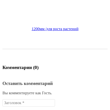
Светильник ASD СПБ-Т8 ФИТО 14Вт 160-260В IP40 1200мм
/для роста растений
1 286
руб.
В корзину
Цена по карте:
1222 руб.
Комментарии (0)
Оставить комментарий
Вы комментируете как Гость.