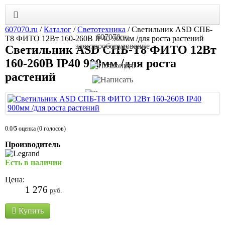
607070.ru
/
Каталог
/
Светотехника
/
Светильник ASD СПБ-
607070.ru
Т8 ФИТО 12Вт 160-260В IP40 900мм /для роста растений
электрооборудование
Светильник ASD СПБ-Т8 ФИТО 12Вт
160-260В IP40 900мм /для роста
растений
0.0/
5
оценка (0 голосов)
Производитель
Есть в наличии
Цена:
1 276
руб.
Купить