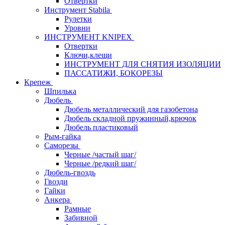
Отвертки
Инструмент Stabila
Рулетки
Уровни
ИНСТРУМЕНТ KNIPEX
Отвертки
Ключи,клещи
ИНСТРУМЕНТ ДЛЯ СНЯТИЯ ИЗОЛЯЦИИ
ПАССАТИЖИ, БОКОРЕЗЫ
Крепеж
Шпилька
Дюбель
Дюбель металлический для газобетона
Дюбель складной пружинный,крючок
Дюбель пластиковый
Рым-гайка
Саморезы
Черные /частый шаг/
Черные /редкий шаг/
Дюбель-гвоздь
Гвозди
Гайки
Анкера
Рамные
Забивной