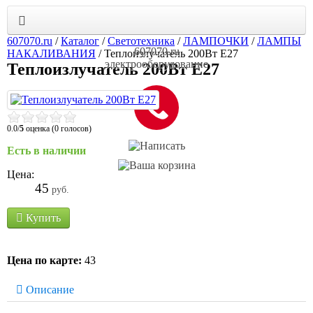
607070.ru
/
Каталог
/
Светотехника
/
ЛАМПОЧКИ
/
ЛАМПЫ
607070.ru
НАКАЛИВАНИЯ
/
Теплоизлучатель 200Вт Е27
электрооборудование
Теплоизлучатель 200Вт Е27
0.0/
5
оценка (0 голосов)
Есть в наличии
Цена:
45
руб.
Купить
Цена по карте:
43
Описание