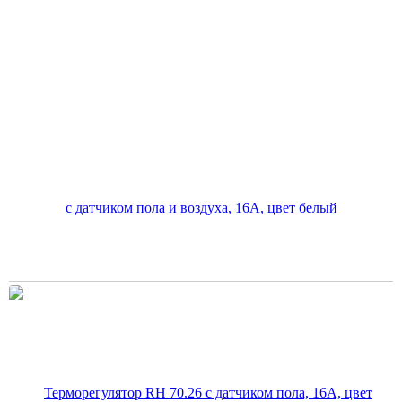
Терморегулятор RH 51.716 электронный программируемый с
датчиком пола и воздуха, 16А, цвет белый
2 450
руб.
В корзину
Цена по карте:
2328 руб.