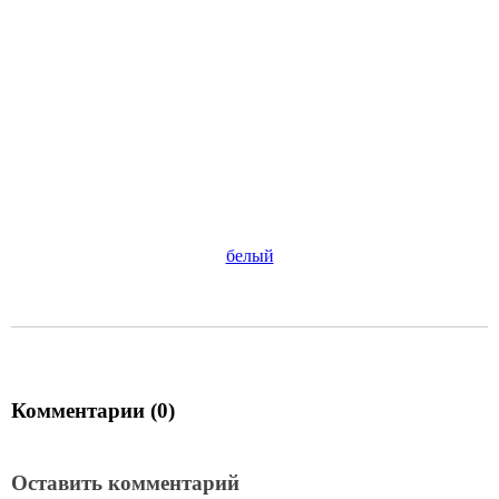
Терморегулятор RH 70.26 с датчиком пола, 16А, цвет белый
1 200
руб.
В корзину
Цена по карте:
1140 руб.
Комментарии (0)
Оставить комментарий