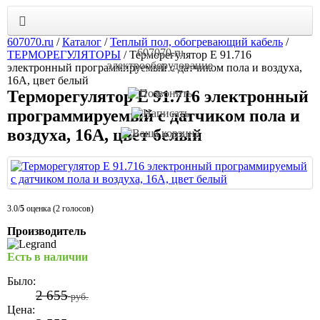
607070.ru
/
Каталог
/
Теплый пол, обогревающий кабель
/
607070.ru
ТЕРМОРЕГУЛЯТОРЫ
/
Терморегулятор E 91.716
электрооборудование
электронный программируемый с датчиком пола и воздуха,
16А, цвет белый
Терморегулятор E 91.716 электронный
программируемый с датчиком пола и
воздуха, 16А, цвет белый
3.0/
5
оценка (2 голосов)
Производитель
Есть в наличии
Было:
2 655
руб.
Цена: