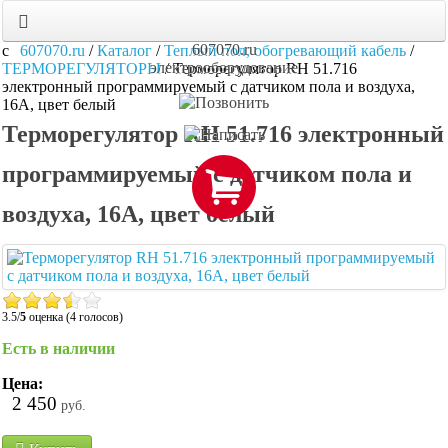
607070.ru
607070.ru
/
Каталог
/
Теплый пол, обогревающий кабель
/
электрооборудование
ТЕРМОРЕГУЛЯТОРЫ
/
Терморегулятор RH 51.716
электронный программируемый с датчиком пола и воздуха,
16А, цвет белый
Терморегулятор RH 51.716 электронный
программируемый с датчиком пола и
воздуха, 16А, цвет белый
3.5/
5
оценка (4 голосов)
Есть в наличии
Цена:
2 450
руб.