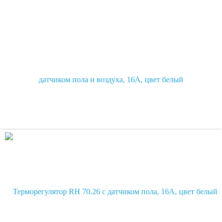
Терморегулятор E 91.716 электронный программируемый с
датчиком пола и воздуха, 16А, цвет белый
2 655
руб.
2 555
руб.
В корзину
Цена по карте:
2522 руб.