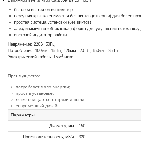
Вытяжной вентилятор Cata X-Mart 15 Inox T
бытовой вытяжной вентилятор
передняя крышка снимается без винтов (отвертки) для более про
простая система установки (без винтов)
аэродинамичная (обтекаемая) форма для улучшения потока возд
световой индикатор работы
Напряжение: 220В~50Гц
Потребление: 100мм - 15 Вт, 125мм - 20 Вт, 150мм - 25 Вт
2
Электрический кабель: 1мм
макс.
Преимущества:
потребляет мало энергии;
прост в установке:
легко очищается от грязи и пыли;
современный дизайн.
Параметры
Диаметр, мм
150
Производительность, м3/ч
320