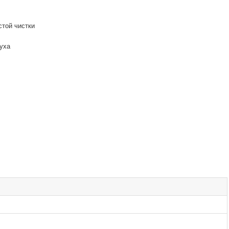
стой чистки
уха