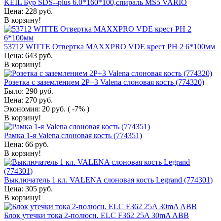
KEIL Бур SDS--plus 6.0*160*100,спираль MS5 VARIO
Цена:
228
руб.
В корзину!
53712 WITTE Отвертка MAXXPRO VDE крест РН 2 6*100мм
Цена:
643
руб.
В корзину!
Розетка с заземлением 2P+3 Valena слоновая кость (774320)
Было:
290
руб.
Цена:
270
руб.
Экономия:
20
руб.
( -7% )
В корзину!
Рамка 1-я Valena слоновая кость (774351)
Цена:
66
руб.
В корзину!
Выключатель 1 кл. VALENA слоновая кость Legrand (774301)
Цена:
305
руб.
В корзину!
Блок утечки тока 2-полюсн. ELC F362 25A 30mA ABB