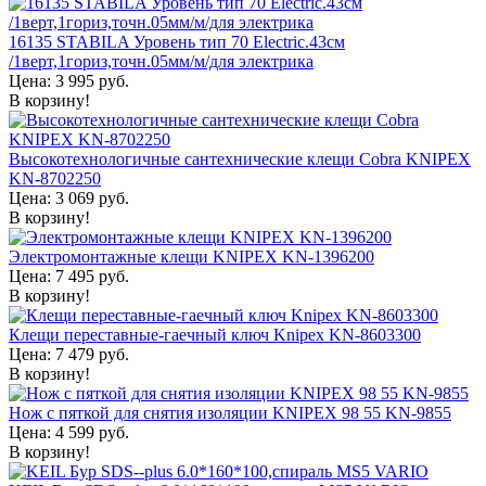
16135 STABILA Уровень тип 70 Electric.43см
/1верт,1гориз,точн.05мм/м/для электрика
Цена:
3 995
руб.
В корзину!
Высокотехнологичные сантехнические клещи Cobra KNIPEX
KN-8702250
Цена:
3 069
руб.
В корзину!
Электромонтажные клещи KNIPEX KN-1396200
Цена:
7 495
руб.
В корзину!
Клещи переставные-гаечный ключ Knipex KN-8603300
Цена:
7 479
руб.
В корзину!
Нож с пяткой для снятия изоляции KNIPEX 98 55 KN-9855
Цена:
4 599
руб.
В корзину!