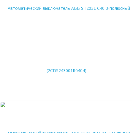
Автоматический выключатель ABB SH203L C40 3-полюсный
(2CDS243001R0404)
1 120
руб.
В корзину
Цена по карте:
1064 руб.