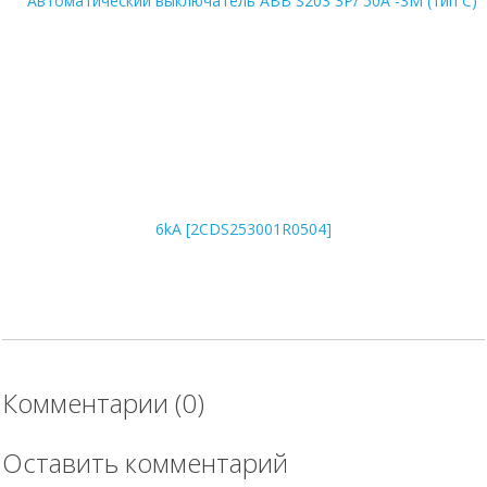
Автоматический выключатель ABB S203 3P/ 50A -3М (тип С) 6kA
[2CDS253001R0504]
1 180
руб.
В корзину
Цена по карте:
1121 руб.
Комментарии (0)
Оставить комментарий