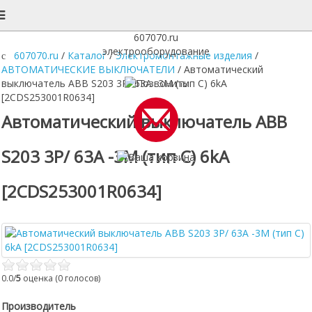
607070.ru
электрооборудование
607070.ru
/
Каталог
/
Электромонтажные изделия
/
АВТОМАТИЧЕСКИЕ ВЫКЛЮЧАТЕЛИ
/
Автоматический
выключатель ABB S203 3P/ 63A -3М (тип С) 6kA
[2CDS253001R0634]
Автоматический выключатель ABB
S203 3P/ 63A -3М (тип С) 6kA
[2CDS253001R0634]
0.0/
5
оценка (0 голосов)
Производитель