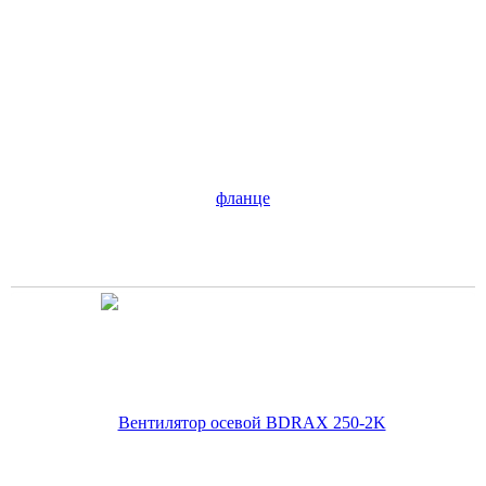
Вентилятор Ванвент YWF2S-300BF осевой в квадратном
фланце
6 690
руб.
В корзину
Цена по карте:
6356 руб.