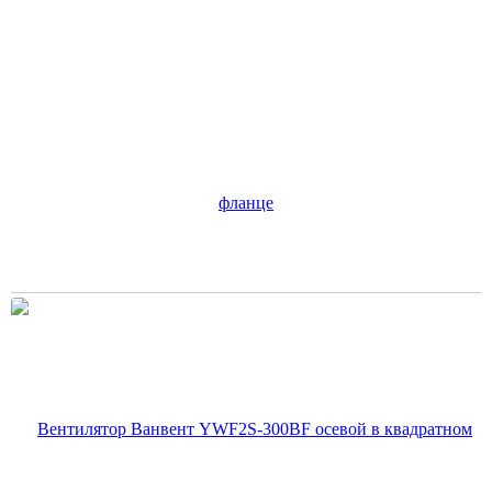
Вентилятор Ванвент YWF2S-250BF осевой в квадратном
фланце
5 480
руб.
В корзину
Цена по карте:
5206 руб.