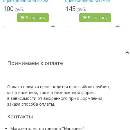
оцинкованная М10*2м
оцинкованная М12*2м
100
145
руб.
руб.
В корзину
В корзину
Цена по карте:
95 руб.
Цена по карте:
138 руб.
Принимаем к оплате
Оплата покупки производится в российских рублях,
как в наличной, так и в безналичной форме,
в зависимости от выбранного при оформлении
заказа способа оплаты.
Контакты
Магазин электротоваров "Напарник"