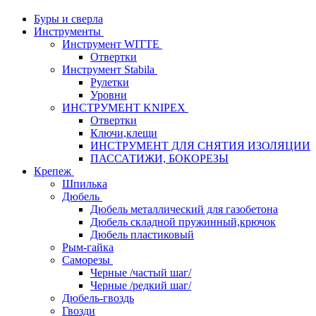
Буры и сверла
Инструменты
Инструмент WITTE
Отвертки
Инструмент Stabila
Рулетки
Уровни
ИНСТРУМЕНТ KNIPEX
Отвертки
Ключи,клещи
ИНСТРУМЕНТ ДЛЯ СНЯТИЯ ИЗОЛЯЦИИ
ПАССАТИЖИ, БОКОРЕЗЫ
Крепеж
Шпилька
Дюбель
Дюбель металлический для газобетона
Дюбель складной пружинный,крючок
Дюбель пластиковый
Рым-гайка
Саморезы
Черные /частый шаг/
Черные /редкий шаг/
Дюбель-гвоздь
Гвозди