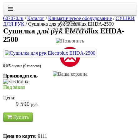
607070.ru
/
Каталог
/
Климатическое оборудование
/
СУШКИ
607070.ru
ДЛЯ РУК
/
Cушилка для рук Electrolux EHDA-2500
электрооборудование
Cушилка для рук Electrolux EHDA-
2500
0.0/
5
оценка (0 голосов)
Производитель
Под заказ
Цена:
9 590
руб.
Купить
Цена по карте:
9111