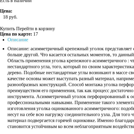
Есть в наличии
Цена:
18
руб.
Купить
Перейти в корзину
Цена по карте:
17
Описание
Описание: асимметричный крепежный уголок представляет со
больше другой. Что касается остальных моментов, то данный
Область применения уголка крепежного асимметричного : чт
нестандартного угла, того, который по своим характеристика
дерево. Подобные нестандартные углы возникают в массе св
качестве основы может выступать разный материал, например
разнообразных конструкций. Способ монтажа уголка перфори
преимуществом его применения, так как процесс достаточно
инструмента. Асимметричный уголок перфорированный к ос
профессиональными навыками. Применение такого элемента д
изготовления уголка оцинкованного асимметричного: подобн
несут на себе всю нагрузку соединительного узла. Для того
материал подвергается горячей оцинковке. Именно благодар
становится устойчивым ко всем неблагоприятным воздейст