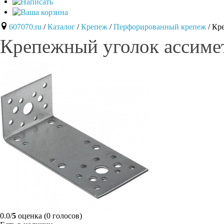
607070.ru
/
Каталог
/
Крепеж
/
Перфорированный крепеж
/
Кр
Крепежный уголок ассим
0.0/
5
оценка (0 голосов)