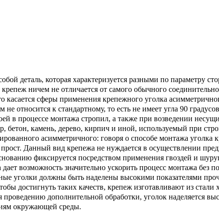
бой деталь, которая характеризуется разными по параметру сто
 крепеж ничем не отличается от самого обычного соединительно
о касается сферы применения крепежного уголка асимметричного
м не относится к стандартному, то есть не имеет угла 90 градус
оей в процессе монтажа стропил, а также при возведении несущи
, бетон, камень, дерево, кирпич и иной, используемый при стр
рованного асимметричного: говоря о способе монтажа уголка кр
 прост. Данный вид крепежа не нуждается в осуществлении пре
нованию фиксируется посредством применения гвоздей и шуруп
ает возможность значительно ускорить процесс монтажа без по
ые уголки должны быть наделены высокими показателями прочнос
 чтобы достигнуть таких качеств, крепеж изготавливают из стал
я проведению дополнительной обработки, уголок наделяется выс
виям окружающей среды.