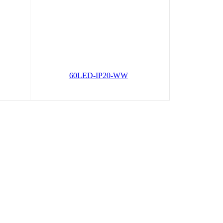
50-
Лента светодиодная ЭРА LS5050-
60LED-IP20-WW
ину
В корзину
1 925
руб.
Цена по карте:
1829 руб.