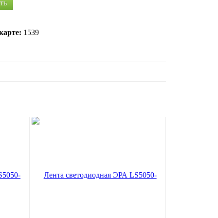
ть
карте:
1539