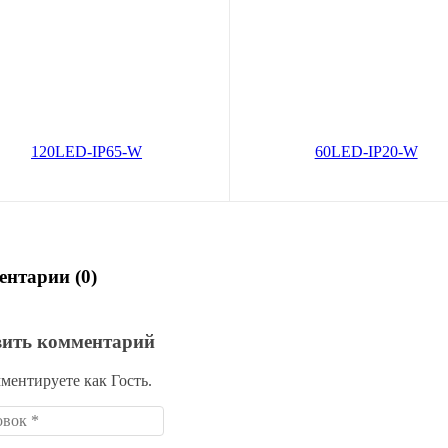
 светодиодная ЭРА LS3528-
Лента светодиодная ЭРА LS50
D-IP65-W
60LED-IP20-W
В корзину
В корз
620
1 925
руб.
руб.
по карте:
1539 руб.
Цена по карте:
1829 руб.
нтарии (0)
вить комментарий
ментируете как Гость.