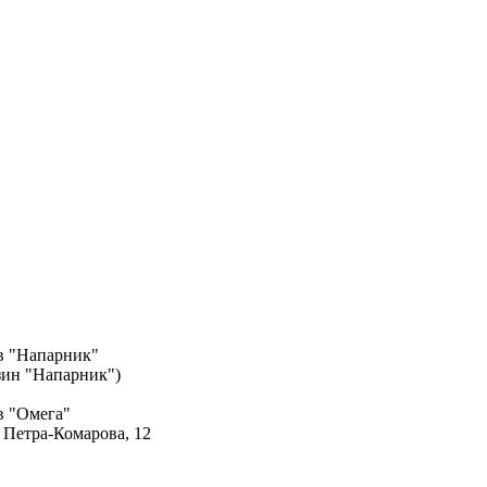
в "Напарник"
азин "Напарник")
в "Омега"
. Петра-Комарова, 12