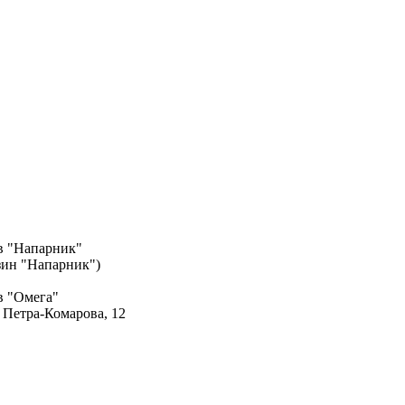
в "Напарник"
азин "Напарник")
в "Омега"
. Петра-Комарова, 12