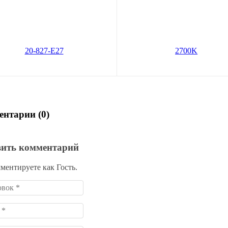
27
2700K
В корзину
В корз
20
83
руб.
руб.
по карте:
114 руб.
Цена по карте:
79 руб.
нтарии (0)
вить комментарий
ментируете как Гость.