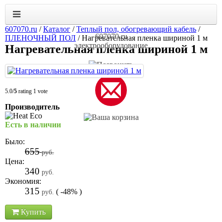
607070.ru
/
Каталог
/
Теплый пол, обогревающий кабель
/
607070.ru
ПЛЕНОЧНЫЙ ПОЛ
/
Нагревательная пленка шириной 1 м
электрооборудование
Нагревательная пленка шириной 1 м
5.0/
5
rating 1 vote
Производитель
Есть в наличии
Было:
655
руб.
Цена:
340
руб.
Экономия:
315
( -48% )
руб.
Купить