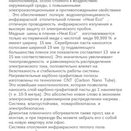
нанополимера, особо стойкого к воздействию
окружающей среды, с повышенными
электроизоляционными и противопожарными свойствами
. Это обеспечивает полную водонепроницаемость
инфракрасной отопительной пленки «Heat Eco" ,
отличную проводимость инфракрасного излучения и
высокую защиту от электрического пробоя.
Медные шины в пленке «Heat Eco" изготавливаются
только из первичной меди с чистотой меди 99,999 % и
имеют ширину 15 мм . Серебряная паста наносится
полосами шириной 19 мм (у подавляющего
большинства пленок эти показатели составляют 13 мм и
15 мм соответственно). Это значительно увеличивает
токопроводимость и равномерность распределения
электрического тока, положительно влияет на
безотказность и стабильность работы системы.
Нагревательные карбоно-графитовые полосы
изготовлены по технологии CNT (Carbon Nano Tube).
Это новейшая нанотехнология, которая позволила
наносить слой карбоно-графитовой пасты до 1 нанометра
(т. е. 10-9 метра). Это абсолютно новое слово в экономии
электроэнергии и равномерном распределении нагрева .
Система влагоустойчива, пожаробезопасна и
электробезопасна .
Демонтаж пленочного обогревателя также прост, как и
монтаж, и при переезде Вы можете забрать его с собой
на новую квартиру или офис.
Система отопления инфракрасного теплого пола