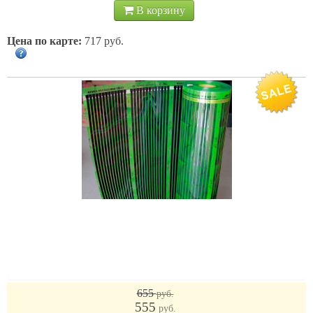
В корзину
Цена по карте:
717 руб.
Карбоновая нагревательная пленка GREEN " HEAT ECO" НТ
310
655
руб.
555
руб.