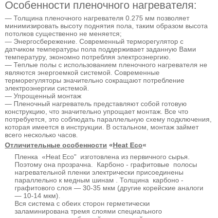
Особенности пленочного нагревателя:
— Толщина пленочного нагревателя 0.275 мм позволяет
минимизировать высоту поднятия пола, таким образом высота
потолков существенно не меняется;
— Энергосбережение. Современный терморегулятор с
датчиком температуры пола поддерживает заданную Вами
температуру, экономно потребляя электроэнергию.
— Теплые полы с использованием пленочного нагревателя не
являются энергоемкой системой. Современные
терморегуляторы значительно сокращают потребление
электроэнергии системой.
— Упрощенный монтаж
— Пленочный нагреватель представляют собой готовую
конструкцию, что значительно упрощает монтаж. Все что
потребуется, это соблюдать параллельную схему подключения,
которая имеется в инструкции. В остальном, монтаж займет
всего несколько часов.
Отличительные особенности
«
Heat Eco
«
Пленка «Heat Eco" изготовлена из первичного сырья.
Поэтому она прозрачна. Карбоно - графитовые полосы
нагревательной пленки электрически присоединены
параллельно к медным шинам . Толщина карбоно -
графитового слоя — 30-35 мкм (другие корейские аналоги
— 10-14 мкм).
Вся система с обеих сторон герметически
заламинирована тремя слоями специального