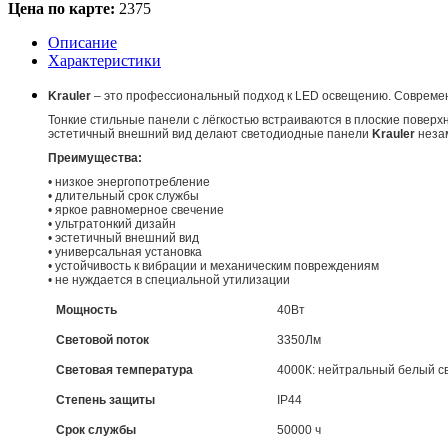
Цена по карте:
2375
Описание
Характеристики
Krauler
– это профессиональный подход к LED освещению. Совреме
Тонкие стильные панели с лёгкостью встраиваются в плоские поверх
эстетичный внешний вид делают светодиодные панели
Krauler
неза
Преимущества:
•
низкое энергопотребление
•
длительный срок службы
•
яркое равномерное свечение
•
ультратонкий дизайн
•
эстетичный внешний вид
•
универсальная установка
•
устойчивость к вибрации и механическим повреждениям
•
не нуждается в специальной утилизации
Мощность
40Вт
Световой поток
3350Лм
Световая температура
4000К: нейтральный белый с
Степень защиты
IP44
Срок службы
50000 ч