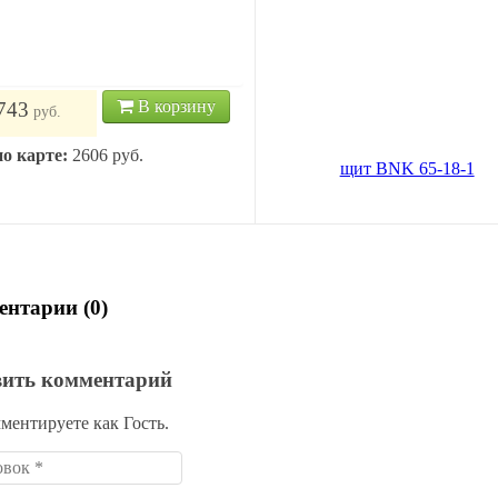
иковый распределительный
Пластиковый распределитель
NN 40-24-1
щит BNK 65-18-1
В корзину
В кор
743
3 887
руб.
руб.
по карте:
2606 руб.
Цена по карте:
3693 руб.
нтарии (0)
вить комментарий
ментируете как Гость.