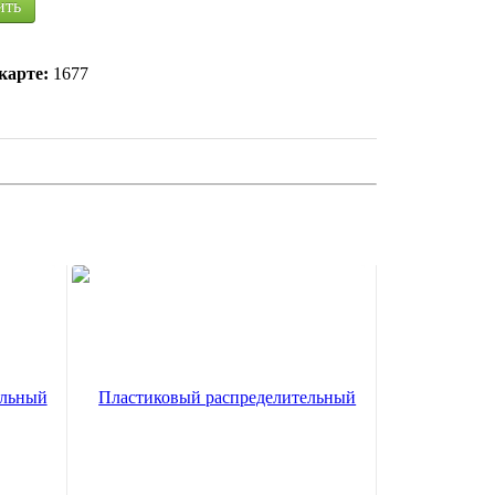
ить
карте:
1677