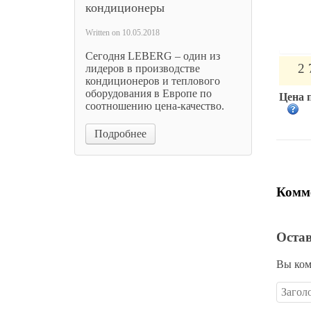
кондиционеры
Пласт
Written on
10.05.2018
щит B
Сегодня LEBERG – один из
2 
лидеров в производстве
кондиционеров и теплового
оборудования в Европе по
Цена 
соотношению цена-качество.
Подробнее
Комме
Оста
Вы ком