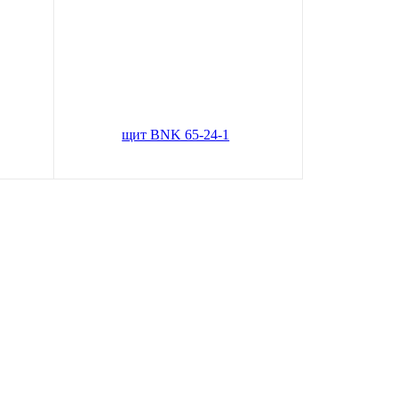
ный
Пластиковый распределительный
щит BNK 65-24-1
зину
В корзину
4 484
руб.
Цена по карте:
4260 руб.