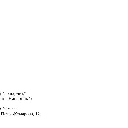
в "Напарник"
азин "Напарник")
в "Омега"
. Петра-Комарова, 12