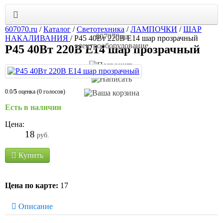
607070.ru
/
Каталог
/
Светотехника
/
ЛАМПОЧКИ
/
ШАР
607070.ru
НАКАЛИВАНИЯ
/
Р45 40Вт 220В Е14 шар прозрачный
электрооборудование
Р45 40Вт 220В Е14 шар прозрачный
0.0/
5
оценка (0 голосов)
Есть в наличии
Цена:
18
руб.
Купить
Цена по карте:
17
Описание